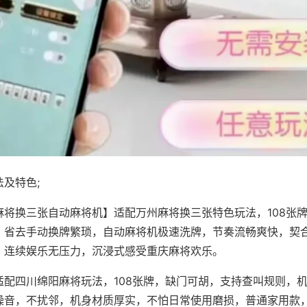
及特色;
麻将换三张自动麻将机】适配万州麻将换三张特色玩法，108张
，省去手动换牌繁琐，自动麻将机极速洗牌，节奏流畅爽快，契
，连续娱乐无压力，沉浸式感受重庆麻将欢乐。
适配四川绵阳麻将玩法，108张牌，缺门可胡，支持查叫规则，
噪音，不扰邻，机身材质厚实，不怕日常使用磨损，普通家用款